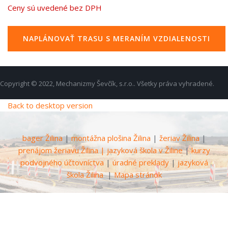
Ceny sú uvedené bez DPH
NAPLÁNOVAŤ TRASU S MERANÍM VZDIALENOSTI
Copyright © 2022, Mechanizmy Ševčík, s.r.o.. Všetky práva vyhradené.
Back to desktop version
bager Žilina
|
montážna plošina Žilina
|
žeriav Žilina
|
prenájom žeriavu Žilina
|
jazyková škola v Žiline
|
kurzy
podvojného účtovníctva
|
úradné preklady
|
jazyková
škola Žilina
|
Mapa stránok