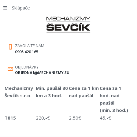
Sklápače
ZAVOLAJTE NÁM
0905 420 165
OBJEDNÁVKY
OBJEDNAJ@MECHANIZMY.EU
Mechanizmy
Min. paušál 30
Cena za 1 km
Cena za 1
Ševčík s.r.o.
km a 3 hod.
nad paušál
hod. nad
paušál
(min. 3 hod.)
T815
220,-€
2,50€
45,-€